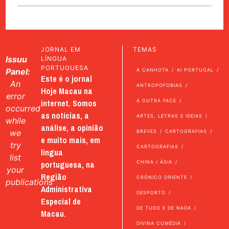
JORNAL EM
TEMAS
Issuu
LÍNGUA
PORTUGUESA
Panel:
A CANHOTA
AI PORTUGAL
Este é o jornal
An
ANTROPOFOBIAS
Hoje Macau na
error
internet. Somos
A OUTRA FACE
occurred
as notícias, a
ARTES, LETRAS E IDEIAS
while
análise, a opinião
we
BREVES
CARTOGRAFIAS
e muito mais, em
try
CARTOGRAFIAS
língua
list
portuguesa, na
CHINA / ÁSIA
your
Região
CRÓNICO ORIENTE
publications
Administrativa
DESPORTO
Especial de
DE TUDO E DE NADA
Macau.
DIVINA COMÉDIA