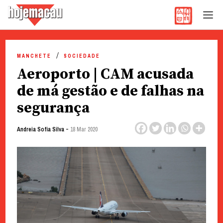
Hoje Macau
Jornal em Língua Portuguesa
Skip
to
MANCHETE
SOCIEDADE
content
Aeroporto | CAM acusada
de má gestão e de falhas na
segurança
-
Andreia Sofia Silva
18 Mar 2020