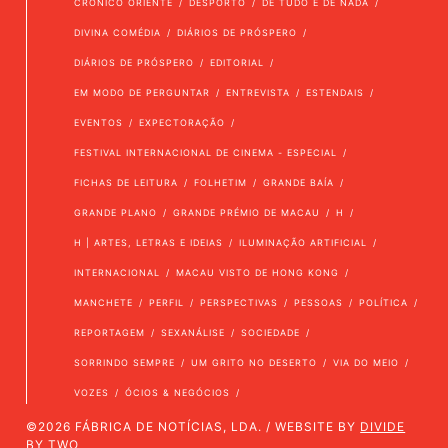
CRÓNICO ORIENTE
DESPORTO
DE TUDO E DE NADA
DIVINA COMÉDIA
DIÁRIOS DE PRÓSPERO
DIÁRIOS DE PRÓSPERO
EDITORIAL
EM MODO DE PERGUNTAR
ENTREVISTA
ESTENDAIS
EVENTOS
EXPECTORAÇÃO
FESTIVAL INTERNACIONAL DE CINEMA - ESPECIAL
FICHAS DE LEITURA
FOLHETIM
GRANDE BAÍA
GRANDE PLANO
GRANDE PRÉMIO DE MACAU
H
H | ARTES, LETRAS E IDEIAS
ILUMINAÇÃO ARTIFICIAL
INTERNACIONAL
MACAU VISTO DE HONG KONG
MANCHETE
PERFIL
PERSPECTIVAS
PESSOAS
POLÍTICA
REPORTAGEM
SEXANÁLISE
SOCIEDADE
SORRINDO SEMPRE
UM GRITO NO DESERTO
VIA DO MEIO
VOZES
ÓCIOS & NEGÓCIOS
©2026 FÁBRICA DE NOTÍCIAS, LDA. / WEBSITE BY
DIVIDE
BY TWO