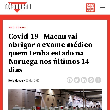
Hoje Macau
Jornal em Língua Portuguesa
Skip
to
SOCIEDADE
content
Covid-19 | Macau vai
obrigar a exame médico
quem tenha estado na
Noruega nos últimos 14
dias
-
Hoje Macau
11 Mar 2020