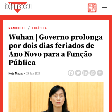
Hoje Macau
Jornal em Língua Portuguesa
Skip
to
MANCHETE
POLÍTICA
content
Wuhan | Governo prolonga
por dois dias feriados de
Ano Novo para a Função
Pública
-
Hoje Macau
29 Jan 2020