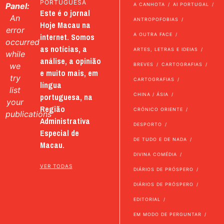
PORTUGUESA
Panel:
A CANHOTA
AI PORTUGAL
Este é o jornal
An
ANTROPOFOBIAS
Hoje Macau na
error
internet. Somos
A OUTRA FACE
occurred
as notícias, a
ARTES, LETRAS E IDEIAS
while
análise, a opinião
we
BREVES
CARTOGRAFIAS
e muito mais, em
try
CARTOGRAFIAS
língua
list
portuguesa, na
CHINA / ÁSIA
your
Região
CRÓNICO ORIENTE
publications
Administrativa
DESPORTO
Especial de
DE TUDO E DE NADA
Macau.
DIVINA COMÉDIA
VER TODAS
DIÁRIOS DE PRÓSPERO
DIÁRIOS DE PRÓSPERO
EDITORIAL
EM MODO DE PERGUNTAR