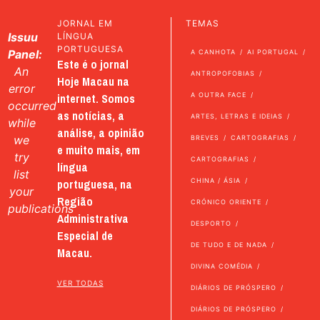
JORNAL EM
TEMAS
Issuu
LÍNGUA
PORTUGUESA
Panel:
A CANHOTA
AI PORTUGAL
Este é o jornal
An
ANTROPOFOBIAS
Hoje Macau na
error
internet. Somos
A OUTRA FACE
occurred
as notícias, a
ARTES, LETRAS E IDEIAS
while
análise, a opinião
we
BREVES
CARTOGRAFIAS
e muito mais, em
try
CARTOGRAFIAS
língua
list
portuguesa, na
CHINA / ÁSIA
your
Região
CRÓNICO ORIENTE
publications
Administrativa
DESPORTO
Especial de
DE TUDO E DE NADA
Macau.
DIVINA COMÉDIA
VER TODAS
DIÁRIOS DE PRÓSPERO
DIÁRIOS DE PRÓSPERO