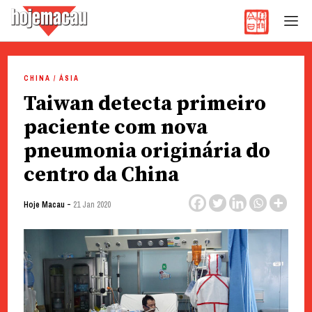
Hoje Macau
Jornal em Língua Portuguesa
Skip
to
CHINA / ÁSIA
content
Taiwan detecta primeiro
paciente com nova
pneumonia originária do
centro da China
-
Hoje Macau
21 Jan 2020