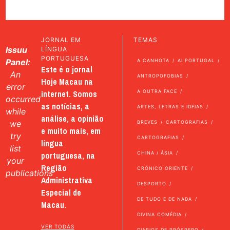
JORNAL EM
TEMAS
Issuu
LÍNGUA
PORTUGUESA
Panel:
A CANHOTA
AI PORTUGAL
Este é o jornal
An
ANTROPOFOBIAS
Hoje Macau na
error
internet. Somos
A OUTRA FACE
occurred
as notícias, a
ARTES, LETRAS E IDEIAS
while
análise, a opinião
we
BREVES
CARTOGRAFIAS
e muito mais, em
try
CARTOGRAFIAS
língua
list
portuguesa, na
CHINA / ÁSIA
your
Região
CRÓNICO ORIENTE
publications
Administrativa
DESPORTO
Especial de
DE TUDO E DE NADA
Macau.
DIVINA COMÉDIA
VER TODAS
DIÁRIOS DE PRÓSPERO