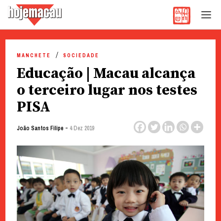
Hoje Macau
Jornal em Língua Portuguesa
Skip
to
MANCHETE
SOCIEDADE
content
Educação | Macau alcança
o terceiro lugar nos testes
PISA
-
João Santos Filipe
4 Dez 2019