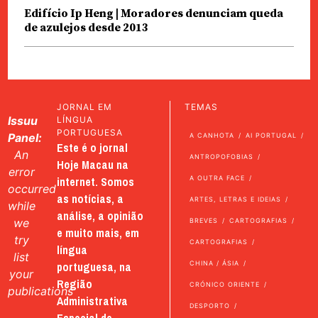
Edifício Ip Heng | Moradores denunciam queda
de azulejos desde 2013
JORNAL EM
TEMAS
Issuu
LÍNGUA
PORTUGUESA
Panel:
A CANHOTA
AI PORTUGAL
Este é o jornal
An
ANTROPOFOBIAS
Hoje Macau na
error
internet. Somos
A OUTRA FACE
occurred
as notícias, a
ARTES, LETRAS E IDEIAS
while
análise, a opinião
we
BREVES
CARTOGRAFIAS
e muito mais, em
try
CARTOGRAFIAS
língua
list
portuguesa, na
CHINA / ÁSIA
your
Região
CRÓNICO ORIENTE
publications
Administrativa
DESPORTO