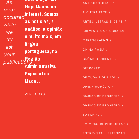
An
ANTROPOFOBIAS
Hoje Macau na
error
internet. Somos
A OUTRA FACE
occurred
as notícias, a
ARTES, LETRAS E IDEIAS
while
análise, a opinião
we
BREVES
CARTOGRAFIAS
e muito mais, em
try
CARTOGRAFIAS
língua
list
portuguesa, na
CHINA / ÁSIA
your
Região
CRÓNICO ORIENTE
publications
Administrativa
DESPORTO
Especial de
DE TUDO E DE NADA
Macau.
DIVINA COMÉDIA
VER TODAS
DIÁRIOS DE PRÓSPERO
DIÁRIOS DE PRÓSPERO
EDITORIAL
EM MODO DE PERGUNTAR
ENTREVISTA
ESTENDAIS