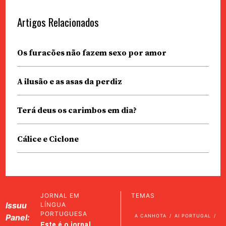
Artigos Relacionados
Os furacões não fazem sexo por amor
A ilusão e as asas da perdiz
Terá deus os carimbos em dia?
Cálice e Ciclone
JORNAL EM
TEMAS
Issuu
LÍNGUA
PORTUGUESA
Panel:
A CANHOTA
AI PORTUGAL
Este é o jornal