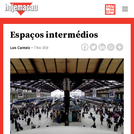
Hoje Macau
Jornal em Língua Portuguesa
Skip
Espaços intermédios
to
content
-
Luís Carmelo
7 Nov 2019