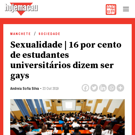
Hoje Macau
Jornal em Língua Portuguesa
Skip
to
MANCHETE
SOCIEDADE
content
Sexualidade | 16 por cento
de estudantes
universitários dizem ser
gays
-
Andreia Sofia Silva
23 Out 2019