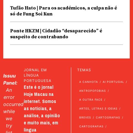
Tufão Hato | Para os académicos, a culpa não é
só de Fung Soi Kun
Ponte HKZM | Cidadão “desaparecido” é
suspeito de contrabando
JORNAL EM
TEMAS
Issuu
LÍNGUA
PORTUGUESA
Panel:
A CANHOTA
AI PORTUGAL
Este é o jornal
An
ANTROPOFOBIAS
Hoje Macau na
error
internet. Somos
A OUTRA FACE
occurred
as notícias, a
ARTES, LETRAS E IDEIAS
while
análise, a opinião
we
BREVES
CARTOGRAFIAS
e muito mais, em
try
CARTOGRAFIAS
língua
list