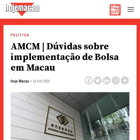
Hoje Macau
Jornal em Língua Portuguesa
Skip
to
POLÍTICA
content
AMCM | Dúvidas sobre
implementação de Bolsa
em Macau
-
Hoje Macau
14 Out 2019