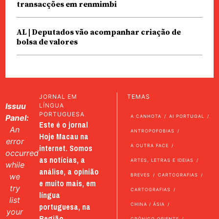
transacções em renmimbi
AL | Deputados vão acompanhar criação de
bolsa de valores
JORNAL EM
TEMAS
Issuu
LÍNGUA
PORTUGUESA
Panel:
A CANHOTA
AI PORTUGAL
Este é o jornal
An
ANTROPOFOBIAS
Hoje Macau na
error
internet. Somos
A OUTRA FACE
occurred
as notícias, a
ARTES, LETRAS E IDEIAS
while
análise, a opinião
we
BREVES
CARTOGRAFIAS
e muito mais, em
try
CARTOGRAFIAS
língua
list
portuguesa, na
CHINA / ÁSIA
your
Região
CRÓNICO ORIENTE