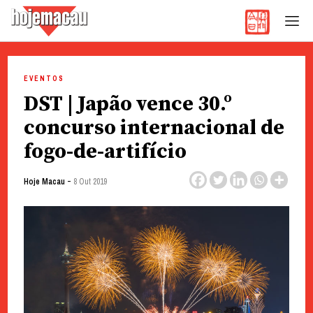
Hoje Macau
Jornal em Língua Portuguesa
Skip
to
EVENTOS
content
DST | Japão vence 30.º
concurso internacional de
fogo-de-artifício
-
Hoje Macau
8 Out 2019