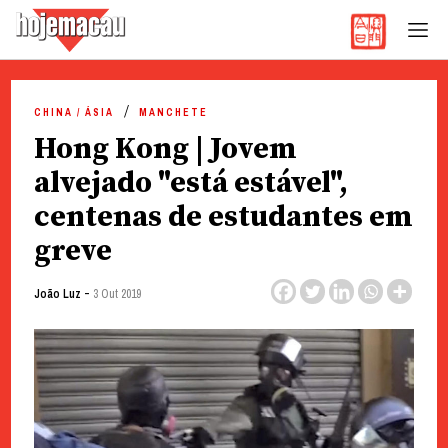
Hoje Macau
Jornal em Língua Portuguesa
Skip
to
CHINA / ÁSIA
MANCHETE
content
Hong Kong | Jovem
alvejado "está estável",
centenas de estudantes em
greve
-
João Luz
3 Out 2019