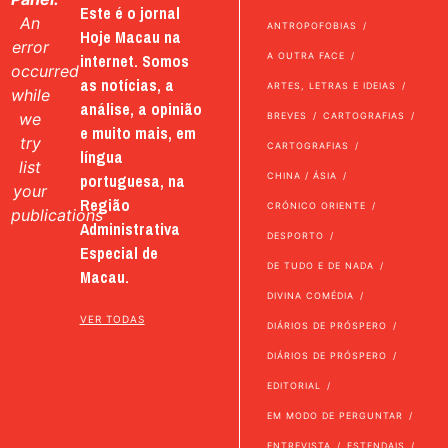
Este é o jornal
An
ANTROPOFOBIAS
Hoje Macau na
error
internet. Somos
A OUTRA FACE
occurred
as notícias, a
ARTES, LETRAS E IDEIAS
while
análise, a opinião
we
BREVES
CARTOGRAFIAS
e muito mais, em
try
CARTOGRAFIAS
língua
list
portuguesa, na
CHINA / ÁSIA
your
Região
CRÓNICO ORIENTE
publications
Administrativa
DESPORTO
Especial de
DE TUDO E DE NADA
Macau.
DIVINA COMÉDIA
VER TODAS
DIÁRIOS DE PRÓSPERO
DIÁRIOS DE PRÓSPERO
EDITORIAL
EM MODO DE PERGUNTAR
ENTREVISTA
ESTENDAIS