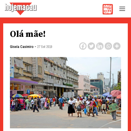
Hoje Macau
Jornal em Língua Portuguesa
Skip
Olá mãe!
to
content
-
Gisela Casimiro
27 Set 2019