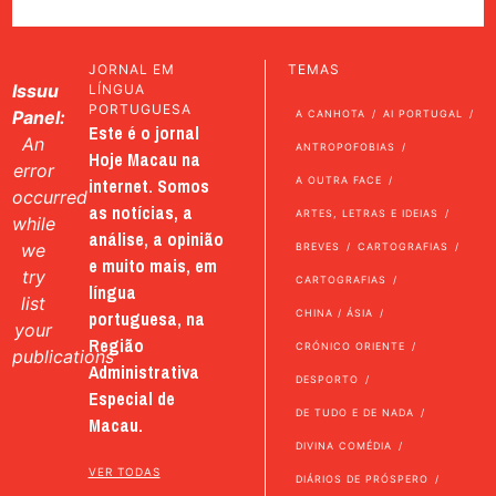
JORNAL EM
TEMAS
Issuu
LÍNGUA
PORTUGUESA
Panel:
A CANHOTA
AI PORTUGAL
Este é o jornal
An
ANTROPOFOBIAS
Hoje Macau na
error
internet. Somos
A OUTRA FACE
occurred
as notícias, a
ARTES, LETRAS E IDEIAS
while
análise, a opinião
we
BREVES
CARTOGRAFIAS
e muito mais, em
try
CARTOGRAFIAS
língua
list
portuguesa, na
CHINA / ÁSIA
your
Região
CRÓNICO ORIENTE
publications
Administrativa
DESPORTO
Especial de
DE TUDO E DE NADA
Macau.
DIVINA COMÉDIA
VER TODAS
DIÁRIOS DE PRÓSPERO