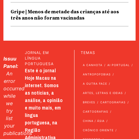
Gripe | Menos de metade das crianças até aos
três anos não foram vacinadas
JORNAL EM
TEMAS
Issuu
LÍNGUA
PORTUGUESA
Panel:
A CANHOTA
AI PORTUGAL
Este é o jornal
An
ANTROPOFOBIAS
Hoje Macau na
error
internet. Somos
A OUTRA FACE
occurred
as notícias, a
ARTES, LETRAS E IDEIAS
while
análise, a opinião
we
BREVES
CARTOGRAFIAS
e muito mais, em
try
CARTOGRAFIAS
língua
list
portuguesa, na
CHINA / ÁSIA
your
Região
CRÓNICO ORIENTE
publications
Administrativa