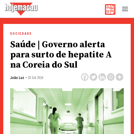
Hoje Macau
Jornal em Língua Portuguesa
Skip
to
SOCIEDADE
content
Saúde | Governo alerta
para surto de hepatite A
na Coreia do Sul
-
João Luz
20 Set 2019