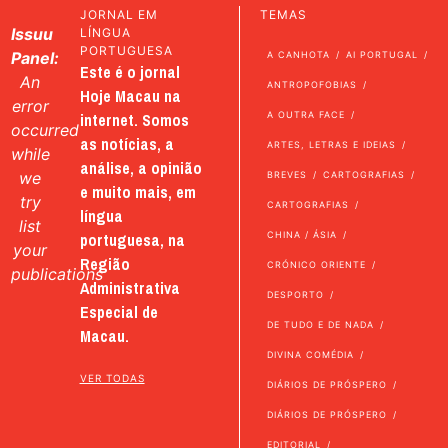
JORNAL EM
TEMAS
Issuu
LÍNGUA
PORTUGUESA
Panel:
A CANHOTA
AI PORTUGAL
Este é o jornal
An
ANTROPOFOBIAS
Hoje Macau na
error
internet. Somos
A OUTRA FACE
occurred
as notícias, a
ARTES, LETRAS E IDEIAS
while
análise, a opinião
we
BREVES
CARTOGRAFIAS
e muito mais, em
try
CARTOGRAFIAS
língua
list
portuguesa, na
CHINA / ÁSIA
your
Região
CRÓNICO ORIENTE
publications
Administrativa
DESPORTO
Especial de
DE TUDO E DE NADA
Macau.
DIVINA COMÉDIA
VER TODAS
DIÁRIOS DE PRÓSPERO
DIÁRIOS DE PRÓSPERO
EDITORIAL