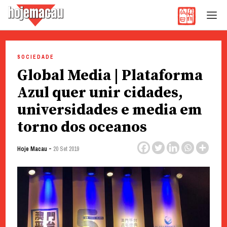
Hoje Macau
Jornal em Língua Portuguesa
Skip
to
SOCIEDADE
content
Global Media | Plataforma
Azul quer unir cidades,
universidades e media em
torno dos oceanos
-
Hoje Macau
20 Set 2019