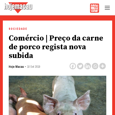
Hoje Macau
Jornal em Língua Portuguesa
Skip
to
SOCIEDADE
content
Comércio | Preço da carne
de porco regista nova
subida
-
Hoje Macau
10 Set 2019