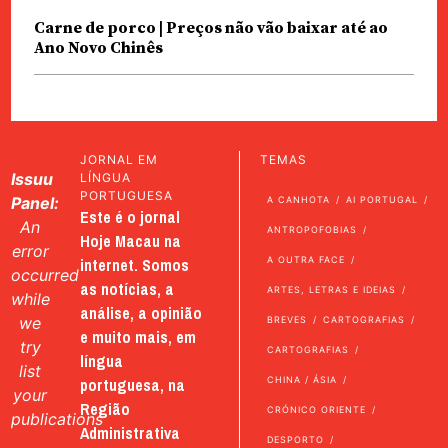
Carne de porco | Preços não vão baixar até ao
Ano Novo Chinês
JORNAL EM
TEMAS
Issuu
LÍNGUA
PORTUGUESA
Panel:
A CANHOTA
AI PORTUGAL
Este é o jornal
An
ANTROPOFOBIAS
Hoje Macau na
error
internet. Somos
A OUTRA FACE
occurred
as notícias, a
ARTES, LETRAS E IDEIAS
while
análise, a opinião
we
BREVES
CARTOGRAFIAS
e muito mais, em
try
CARTOGRAFIAS
língua
list
portuguesa, na
CHINA / ÁSIA
your
Região
CRÓNICO ORIENTE
publications
Administrativa
DESPORTO