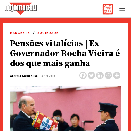
Hoje Macau
Jornal em Língua Portuguesa
Skip
to
MANCHETE
SOCIEDADE
content
Pensões vitalícias | Ex-
Governador Rocha Vieira é
dos que mais ganha
-
Andreia Sofia Silva
3 Set 2019