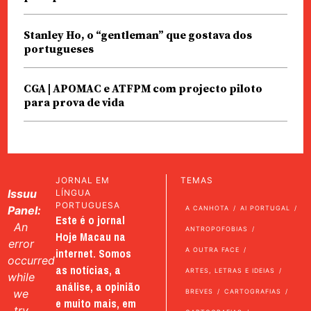
Stanley Ho, o “gentleman” que gostava dos
portugueses
CGA | APOMAC e ATFPM com projecto piloto
para prova de vida
JORNAL EM
TEMAS
Issuu
LÍNGUA
PORTUGUESA
Panel:
A CANHOTA
AI PORTUGAL
Este é o jornal
An
ANTROPOFOBIAS
Hoje Macau na
error
internet. Somos
A OUTRA FACE
occurred
as notícias, a
ARTES, LETRAS E IDEIAS
while
análise, a opinião
we
BREVES
CARTOGRAFIAS
e muito mais, em
try