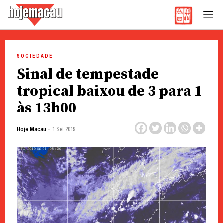
Hoje Macau
Jornal em Língua Portuguesa
Skip
to
SOCIEDADE
content
Sinal de tempestade
tropical baixou de 3 para 1
às 13h00
-
Hoje Macau
1 Set 2019