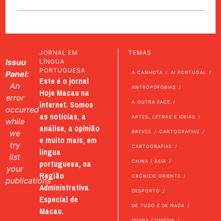
JORNAL EM
TEMAS
Issuu
LÍNGUA
PORTUGUESA
Panel:
A CANHOTA
AI PORTUGAL
Este é o jornal
An
ANTROPOFOBIAS
Hoje Macau na
error
internet. Somos
A OUTRA FACE
occurred
as notícias, a
ARTES, LETRAS E IDEIAS
while
análise, a opinião
we
BREVES
CARTOGRAFIAS
e muito mais, em
try
CARTOGRAFIAS
língua
list
portuguesa, na
CHINA / ÁSIA
your
Região
CRÓNICO ORIENTE
publications
Administrativa
DESPORTO
Especial de
DE TUDO E DE NADA
Macau.
DIVINA COMÉDIA