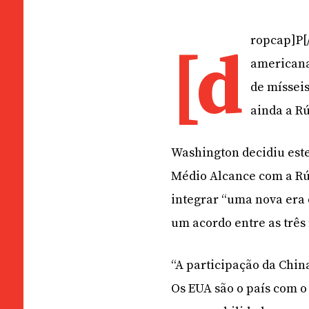
ropcap]P[
[d
americana
de mísseis
ainda a Rú
Washington decidiu est
Médio Alcance com a Rús
integrar “uma nova era 
um acordo entre as três
“A participação da Chin
Os EUA são o país com o