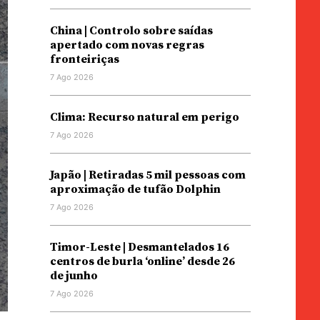
China | Controlo sobre saídas
apertado com novas regras
fronteiriças
7 Ago 2026
Clima: Recurso natural em perigo
7 Ago 2026
Japão | Retiradas 5 mil pessoas com
aproximação de tufão Dolphin
7 Ago 2026
Timor-Leste | Desmantelados 16
centros de burla ‘online’ desde 26
de junho
7 Ago 2026