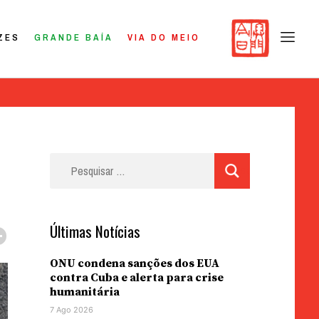
ZES
GRANDE BAÍA
VIA DO MEIO
Pesquisar
por:
Últimas Notícias
ONU condena sanções dos EUA
contra Cuba e alerta para crise
humanitária
7 Ago 2026