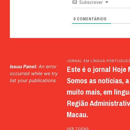
Subscrever
0
COMENTÁRIOS
JORNAL EM LÍNGUA PORTUGUE
Issuu Panel:
An error
Este é o jornal Hoje 
occurred while we try
Somos as notícias, a 
list your publications
muito mais, em língu
Região Administrativ
Macau.
VER TODAS