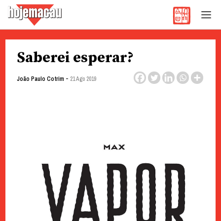
Hoje Macau
Jornal em Língua Portuguesa
Skip
Saberei esperar?
to
content
-
João Paulo Cotrim
21 Ago 2019