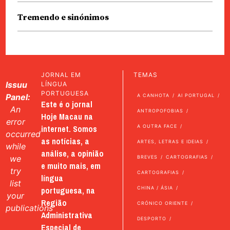
Tremendo e sinónimos
JORNAL EM
TEMAS
Issuu
LÍNGUA
PORTUGUESA
Panel:
A CANHOTA
AI PORTUGAL
Este é o jornal
An
ANTROPOFOBIAS
Hoje Macau na
error
internet. Somos
A OUTRA FACE
occurred
as notícias, a
ARTES, LETRAS E IDEIAS
while
análise, a opinião
we
BREVES
CARTOGRAFIAS
e muito mais, em
try
CARTOGRAFIAS
língua
list
portuguesa, na
CHINA / ÁSIA
your
Região
CRÓNICO ORIENTE
publications
Administrativa
DESPORTO
Especial de