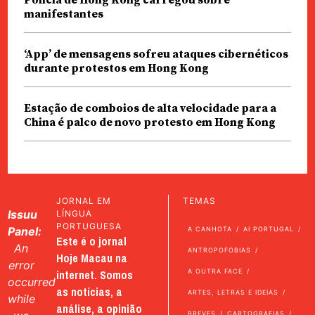
manifestantes
‘App’ de mensagens sofreu ataques cibernéticos
durante protestos em Hong Kong
Estação de comboios de alta velocidade para a
China é palco de novo protesto em Hong Kong
JORNAL EM
TEMAS
Issuu
LÍNGUA
PORTUGUESA
Panel:
A CANHOTA
AI PORTUGAL
Este é o jornal
An
ANTROPOFOBIAS
Hoje Macau na
error
internet. Somos
A OUTRA FACE
occurred
as notícias, a
ARTES, LETRAS E IDEIAS
while
análise, a opinião
BREVES
CARTOGRAFIAS