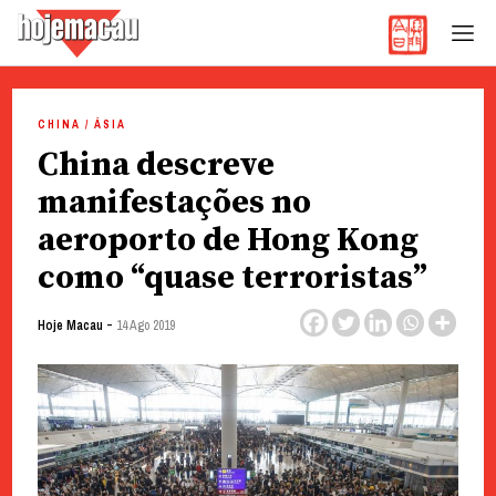
Hoje Macau
Jornal em Língua Portuguesa
Skip
to
CHINA / ÁSIA
content
China descreve
manifestações no
aeroporto de Hong Kong
como “quase terroristas”
-
Hoje Macau
14 Ago 2019