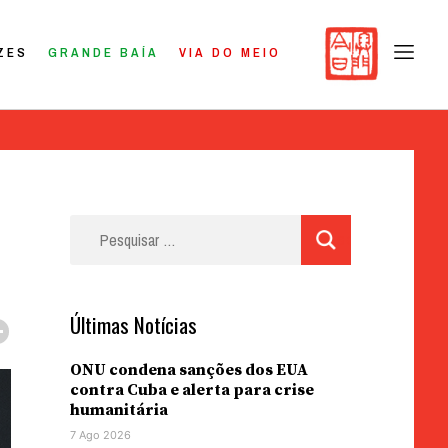
ZES
GRANDE BAÍA
VIA DO MEIO
Pesquisar
por:
Últimas Notícias
ONU condena sanções dos EUA
contra Cuba e alerta para crise
humanitária
7 Ago 2026