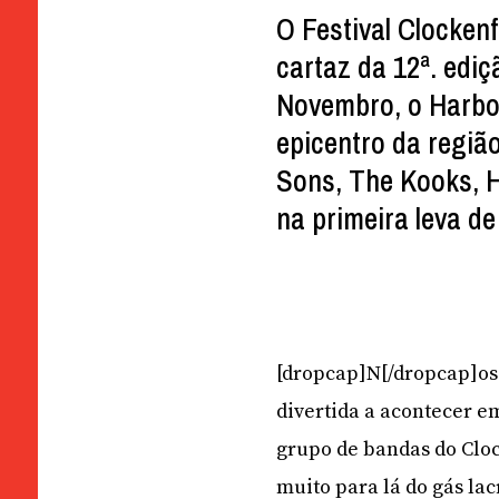
O Festival Clocken
cartaz da 12ª. edi
Novembro, o Harbo
epicentro da regiã
Sons, The Kooks, H
na primeira leva d
[dropcap]N[/dropcap]os 
divertida a acontecer e
grupo de bandas do Cloc
muito para lá do gás la