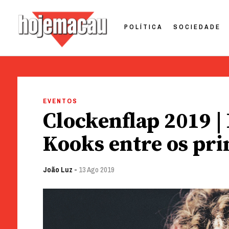
POLÍTICA
SOCIEDADE
Hoje Macau
Jornal em Língua Portuguesa
Skip
to
EVENTOS
content
Clockenflap 2019 
Kooks entre os pr
João Luz
-
13 Ago 2019