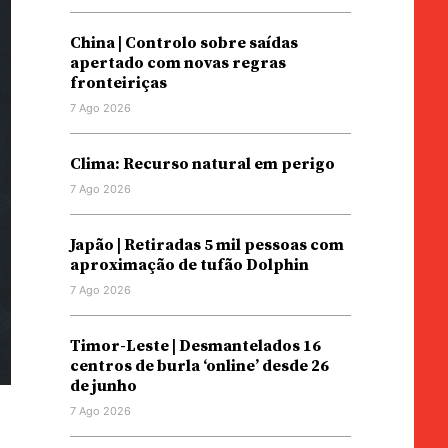
China | Controlo sobre saídas
apertado com novas regras
fronteiriças
7 Ago 2026
Clima: Recurso natural em perigo
7 Ago 2026
Japão | Retiradas 5 mil pessoas com
aproximação de tufão Dolphin
7 Ago 2026
Timor-Leste | Desmantelados 16
centros de burla ‘online’ desde 26
de junho
7 Ago 2026