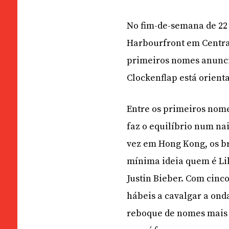
No fim-de-semana de 22
Harbourfront em Central,
primeiros nomes anuncia
Clockenflap está orient
Entre os primeiros nom
faz o equilíbrio num na
vez em Hong Kong, os br
mínima ideia quem é Li
Justin Bieber. Com cinc
hábeis a cavalgar a onda
reboque de nomes mais 