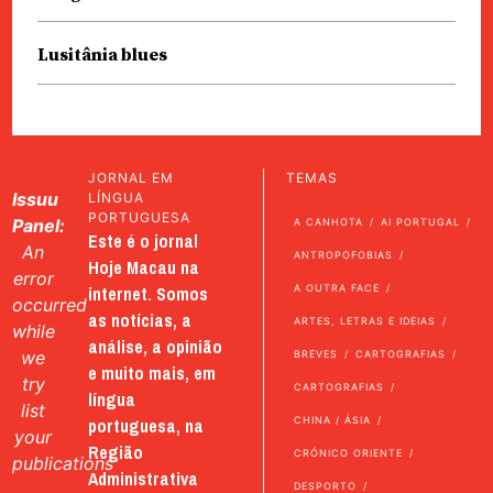
Lusitânia blues
JORNAL EM
TEMAS
Issuu
LÍNGUA
PORTUGUESA
Panel:
A CANHOTA
AI PORTUGAL
Este é o jornal
An
ANTROPOFOBIAS
Hoje Macau na
error
internet. Somos
A OUTRA FACE
occurred
as notícias, a
ARTES, LETRAS E IDEIAS
while
análise, a opinião
we
BREVES
CARTOGRAFIAS
e muito mais, em
try
CARTOGRAFIAS
língua
list
portuguesa, na
CHINA / ÁSIA
your
Região
CRÓNICO ORIENTE
publications
Administrativa
DESPORTO