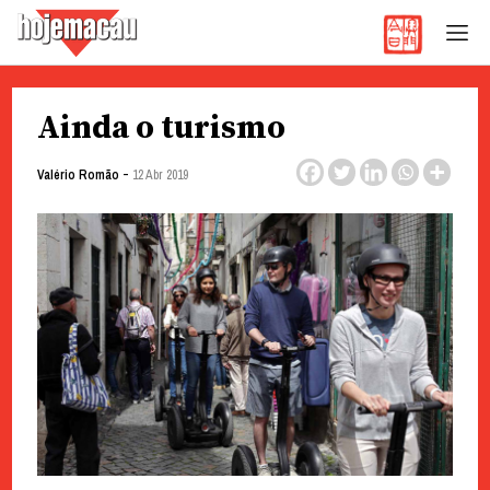
Hoje Macau
Jornal em Língua Portuguesa
Skip
Ainda o turismo
to
content
-
Valério Romão
12 Abr 2019