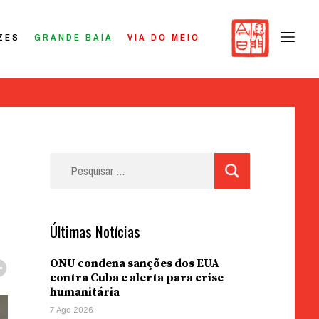
ZES
GRANDE BAÍA
VIA DO MEIO
Pesquisar
por:
Últimas Notícias
ONU condena sanções dos EUA
contra Cuba e alerta para crise
humanitária
7 Ago 2026