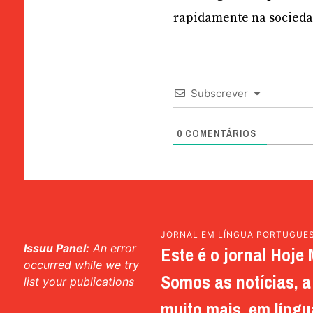
rapidamente na socieda
Subscrever
0
COMENTÁRIOS
JORNAL EM LÍNGUA PORTUGUE
Issuu Panel:
An error
Este é o jornal Hoje 
occurred while we try
Somos as notícias, a 
list your publications
muito mais, em língu