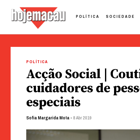
POLÍTICA
SOCIEDADE
Hoje Macau
Jornal em Língua Portuguesa
Skip
to
POLÍTICA
content
Acção Social | Cou
cuidadores de pes
especiais
Sofia Margarida Mota
-
8 Abr 2019