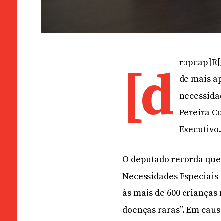
ropcap]R[
[d
de mais a
necessidad
Pereira C
Executivo
O deputado recorda que
Necessidades Especiais 
às mais de 600 crianças
doenças raras”. Em caus