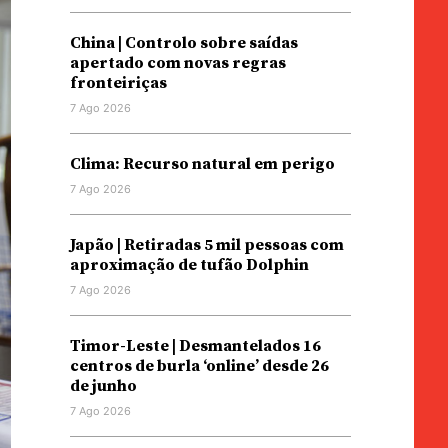
China | Controlo sobre saídas
apertado com novas regras
fronteiriças
7 Ago 2026
Clima: Recurso natural em perigo
7 Ago 2026
Japão | Retiradas 5 mil pessoas com
aproximação de tufão Dolphin
7 Ago 2026
Timor-Leste | Desmantelados 16
centros de burla ‘online’ desde 26
de junho
7 Ago 2026