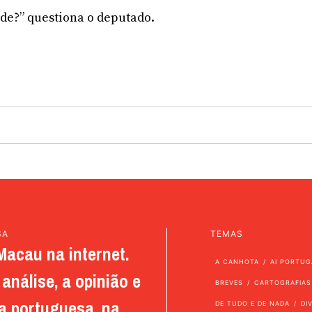
de?” questiona o deputado.
SA
TEMAS
Macau na internet.
A CANHOTA
AI PORTUG
análise, a opinião e
BREVES
CARTOGRAFIAS
a portuguesa, na
DE TUDO E DE NADA
DI