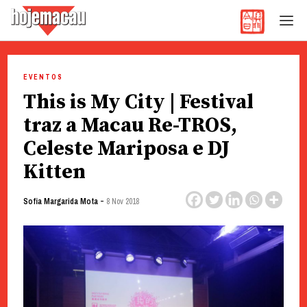
Hoje Macau
Jornal em Língua Portuguesa
Skip
to
EVENTOS
content
This is My City | Festival
traz a Macau Re-TROS,
Celeste Mariposa e DJ
Kitten
-
Sofia Margarida Mota
8 Nov 2018