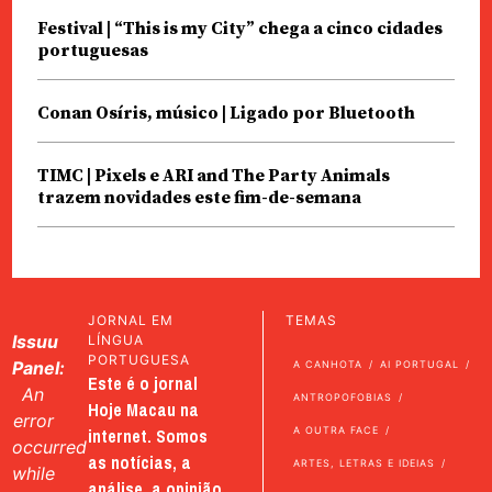
Festival | “This is my City” chega a cinco cidades
portuguesas
Conan Osíris, músico | Ligado por Bluetooth
TIMC | Pixels e ARI and The Party Animals
trazem novidades este fim-de-semana
JORNAL EM
TEMAS
Issuu
LÍNGUA
PORTUGUESA
Panel:
A CANHOTA
AI PORTUGAL
Este é o jornal
An
ANTROPOFOBIAS
Hoje Macau na
error
internet. Somos
A OUTRA FACE
occurred
as notícias, a
ARTES, LETRAS E IDEIAS
while
análise, a opinião