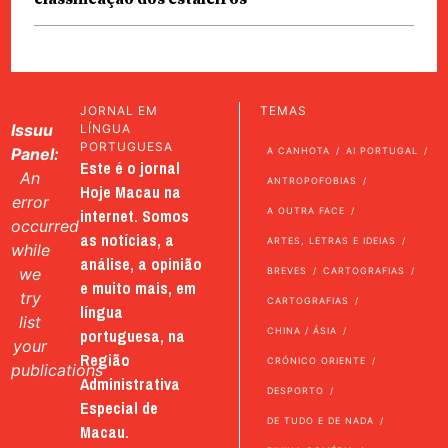
JORNAL EM
TEMAS
Issuu
LÍNGUA
PORTUGUESA
Panel:
A CANHOTA
AI PORTUGAL
Este é o jornal
An
ANTROPOFOBIAS
Hoje Macau na
error
internet. Somos
A OUTRA FACE
occurred
as notícias, a
ARTES, LETRAS E IDEIAS
while
análise, a opinião
we
BREVES
CARTOGRAFIAS
e muito mais, em
try
CARTOGRAFIAS
língua
list
portuguesa, na
CHINA / ÁSIA
your
Região
CRÓNICO ORIENTE
publications
Administrativa
DESPORTO
Especial de
DE TUDO E DE NADA
Macau.