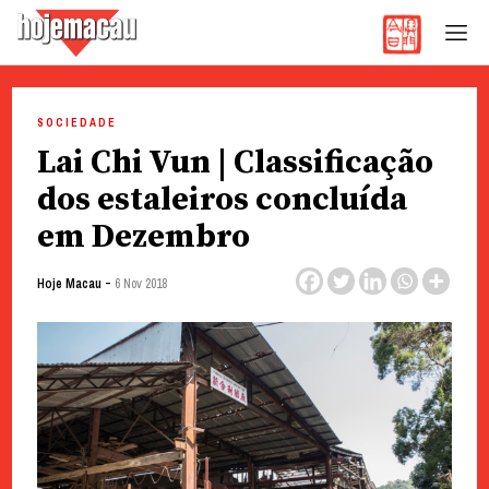
Hoje Macau
Jornal em Língua Portuguesa
Skip
to
SOCIEDADE
content
Lai Chi Vun | Classificação
dos estaleiros concluída
em Dezembro
-
Hoje Macau
6 Nov 2018