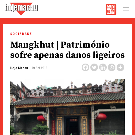
Hoje Macau
Jornal em Língua Portuguesa
Skip
to
SOCIEDADE
content
Mangkhut | Património
sofre apenas danos ligeiros
-
Hoje Macau
19 Set 2018