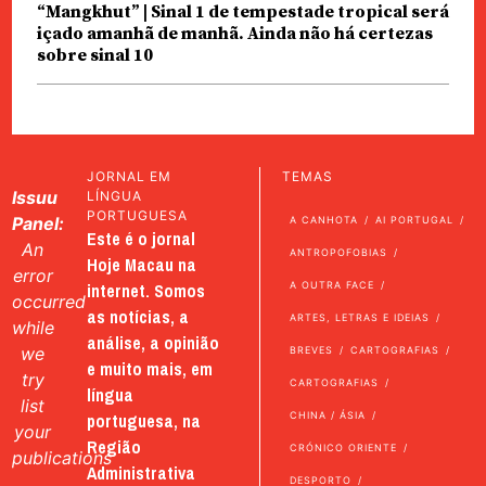
“Mangkhut” | Sinal 1 de tempestade tropical será
içado amanhã de manhã. Ainda não há certezas
sobre sinal 10
JORNAL EM
TEMAS
Issuu
LÍNGUA
PORTUGUESA
Panel:
A CANHOTA
AI PORTUGAL
Este é o jornal
An
ANTROPOFOBIAS
Hoje Macau na
error
internet. Somos
A OUTRA FACE
occurred
as notícias, a
ARTES, LETRAS E IDEIAS
while
análise, a opinião
we
BREVES
CARTOGRAFIAS
e muito mais, em
try
CARTOGRAFIAS
língua
list
portuguesa, na
CHINA / ÁSIA
your
Região
CRÓNICO ORIENTE
publications
Administrativa
DESPORTO