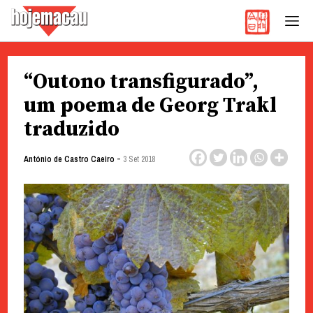
Hoje Macau
Jornal em Língua Portuguesa
Skip
“Outono transfigurado”,
to
content
um poema de Georg Trakl
traduzido
-
António de Castro Caeiro
3 Set 2018