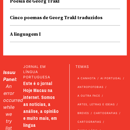
Poesia de Georg Trakl
Cinco poemas de Georg Trakl traduzidos
A linguagem I
JORNAL EM
TEMAS
Issuu
LÍNGUA
PORTUGUESA
Panel:
A CANHOTA
AI PORTUGAL
Este é o jornal
An
ANTROPOFOBIAS
Hoje Macau na
error
internet. Somos
A OUTRA FACE
occurred
as notícias, a
ARTES, LETRAS E IDEIAS
while
análise, a opinião
we
BREVES
CARTOGRAFIAS
e muito mais, em
try
CARTOGRAFIAS
língua
list