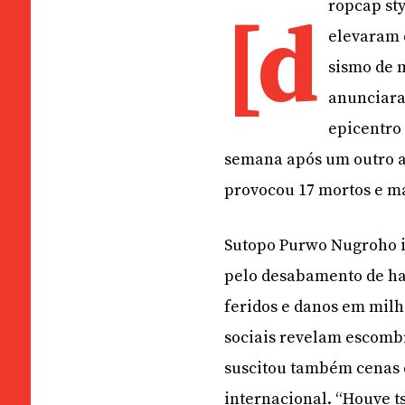
ropcap sty
[d
elevaram 
sismo de 
anunciaram
epicentro
semana após um outro a
provocou 17 mortos e ma
Sutopo Purwo Nugroho i
pelo desabamento de hab
feridos e danos em milh
sociais revelam escomb
suscitou também cenas d
internacional. “Houve t