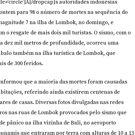
le≠’circle’]A[/dropcap]s autoridades indonésias
ontem para 98 o número de mortes na sequência do
magnitude 7 na ilha de Lombok, no domingo, e
 o resgate de mais dois mil turistas. O sismo, com o
 a dez mil metros de profundidade, ocorreu uma
balo também na ilha turística de Lombok, que
is de 300 feridos.
nformou que a maioria das mortes foram causadas
itações, referindo ainda existirem centenas de
ares de casas. Diversas fotos divulgadas nas redes
ros nas ruas de Lombok provocados pelo sismo que
e pânico na ilha vizinha de Bali, no aeroporto
sunamis que entraram por terra com alturas de 10 a 13