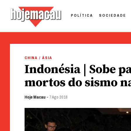
POLÍTICA
SOCIEDADE
Hoje Macau
Jornal em Língua Portuguesa
Skip
to
CHINA / ÁSIA
content
Indonésia | Sobe p
mortos do sismo n
Hoje Macau
-
7 Ago 2018