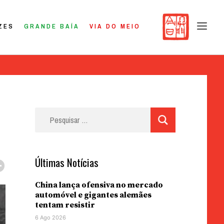
ZES
GRANDE BAÍA
VIA DO MEIO
Pesquisar
por:
Últimas Notícias
China lança ofensiva no mercado
automóvel e gigantes alemães
tentam resistir
6 Ago 2026