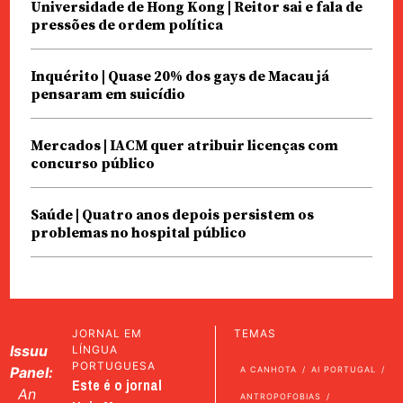
Universidade de Hong Kong | Reitor sai e fala de
pressões de ordem política
Inquérito | Quase 20% dos gays de Macau já
pensaram em suicídio
Mercados | IACM quer atribuir licenças com
concurso público
Saúde | Quatro anos depois persistem os
problemas no hospital público
JORNAL EM
TEMAS
Issuu
LÍNGUA
PORTUGUESA
Panel:
A CANHOTA
AI PORTUGAL
Este é o jornal
An
ANTROPOFOBIAS