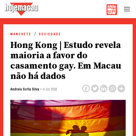
Hoje Macau
Jornal em Língua Portuguesa
Skip
to
MANCHETE
SOCIEDADE
content
Hong Kong | Estudo revela
maioria a favor do
casamento gay. Em Macau
não há dados
-
Andreia Sofia Silva
4 Jul 2018