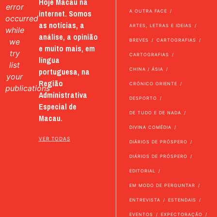
Hoje Macau na
error
internet. Somos
A OUTRA FACE
occurred
as notícias, a
ARTES, LETRAS E IDEIAS
while
análise, a opinião
we
BREVES
CARTOGRAFIAS
e muito mais, em
try
CARTOGRAFIAS
língua
list
portuguesa, na
CHINA / ÁSIA
your
Região
CRÓNICO ORIENTE
publications
Administrativa
DESPORTO
Especial de
DE TUDO E DE NADA
Macau.
DIVINA COMÉDIA
VER TODAS
DIÁRIOS DE PRÓSPERO
DIÁRIOS DE PRÓSPERO
EDITORIAL
EM MODO DE PERGUNTAR
ENTREVISTA
ESTENDAIS
EVENTOS
EXPECTORAÇÃO