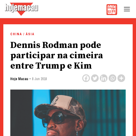
Hoje Macau
Jornal em Língua Portuguesa
Skip
to
CHINA / ÁSIA
content
Dennis Rodman pode
participar na cimeira
entre Trump e Kim
-
Hoje Macau
8 Jun 2018