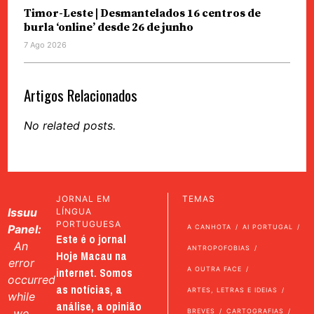
Timor-Leste | Desmantelados 16 centros de
burla ‘online’ desde 26 de junho
7 Ago 2026
Artigos Relacionados
No related posts.
JORNAL EM
TEMAS
Issuu
LÍNGUA
PORTUGUESA
Panel:
A CANHOTA
AI PORTUGAL
Este é o jornal
An
ANTROPOFOBIAS
Hoje Macau na
error
internet. Somos
A OUTRA FACE
occurred
as notícias, a
ARTES, LETRAS E IDEIAS
while
análise, a opinião
we
BREVES
CARTOGRAFIAS