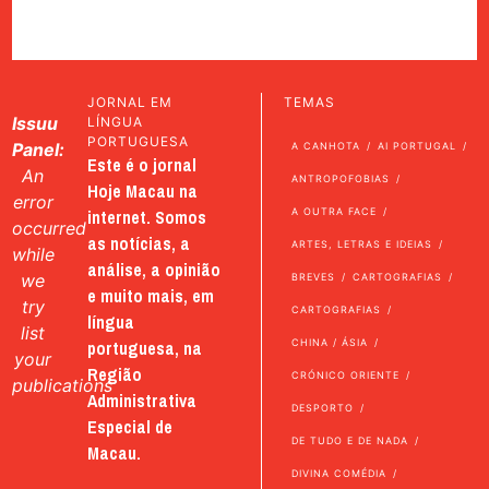
JORNAL EM
TEMAS
Issuu
LÍNGUA
PORTUGUESA
Panel:
A CANHOTA
AI PORTUGAL
Este é o jornal
An
ANTROPOFOBIAS
Hoje Macau na
error
internet. Somos
A OUTRA FACE
occurred
as notícias, a
ARTES, LETRAS E IDEIAS
while
análise, a opinião
we
BREVES
CARTOGRAFIAS
e muito mais, em
try
CARTOGRAFIAS
língua
list
portuguesa, na
CHINA / ÁSIA
your
Região
CRÓNICO ORIENTE
publications
Administrativa
DESPORTO
Especial de
DE TUDO E DE NADA
Macau.
DIVINA COMÉDIA