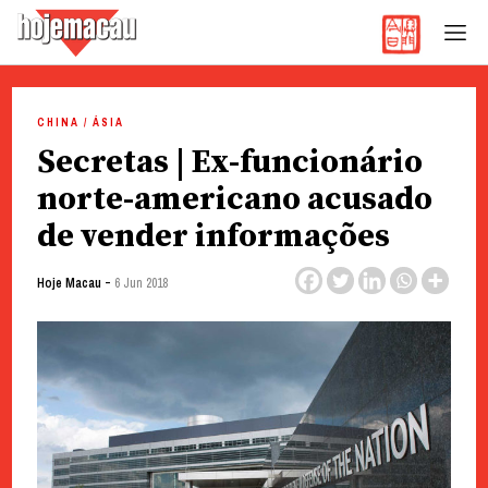
Hoje Macau
Jornal em Língua Portuguesa
Skip
to
CHINA / ÁSIA
content
Secretas | Ex-funcionário
norte-americano acusado
de vender informações
-
Hoje Macau
6 Jun 2018