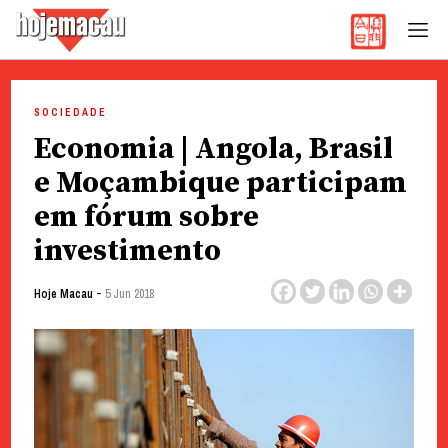
Hoje Macau
Jornal em Língua Portuguesa
Skip
to
SOCIEDADE
content
Economia | Angola, Brasil
e Moçambique participam
em fórum sobre
investimento
-
Hoje Macau
5 Jun 2018