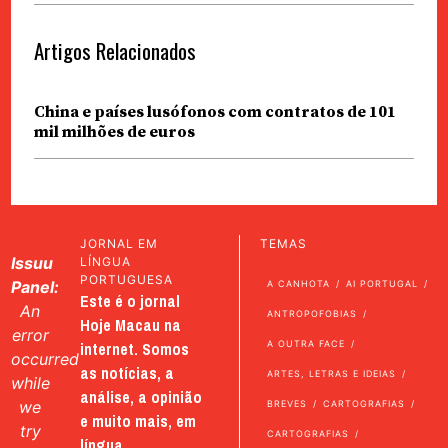
Artigos Relacionados
China e países lusófonos com contratos de 101
mil milhões de euros
JORNAL EM
TEMAS
Issuu
LÍNGUA
PORTUGUESA
Panel:
A CANHOTA
AI PORTUGAL
Este é o jornal
An
ANTROPOFOBIAS
Hoje Macau na
error
internet. Somos
A OUTRA FACE
occurred
as notícias, a
ARTES, LETRAS E IDEIAS
while
análise, a opinião
we
BREVES
CARTOGRAFIAS
e muito mais, em
try
CARTOGRAFIAS
língua