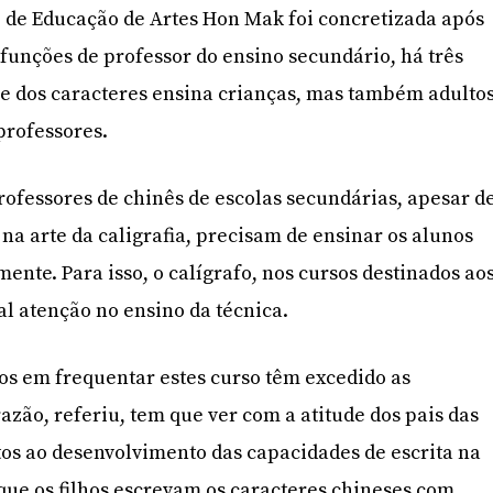
ro de Educação de Artes Hon Mak foi concretizada após
 funções de professor do ensino secundário, há três
re dos caracteres ensina crianças, mas também adulto
professores.
rofessores de chinês de escolas secundárias, apesar d
na arte da caligrafia, precisam de ensinar os alunos
ente. Para isso, o calígrafo, nos cursos destinados ao
al atenção no ensino da técnica.
os em frequentar estes curso têm excedido as
azão, referiu, tem que ver com a atitude dos pais das
tos ao desenvolvimento das capacidades de escrita na
que os filhos escrevam os caracteres chineses com