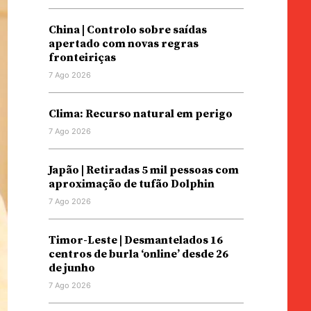
China | Controlo sobre saídas
apertado com novas regras
fronteiriças
7 Ago 2026
Clima: Recurso natural em perigo
7 Ago 2026
Japão | Retiradas 5 mil pessoas com
aproximação de tufão Dolphin
7 Ago 2026
Timor-Leste | Desmantelados 16
centros de burla ‘online’ desde 26
de junho
7 Ago 2026