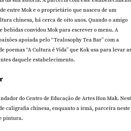
a da sua autoria. A parceria com este estabeleciment
de entre Mok e o proprietário que nasceu de um
tura chinesa, há cerca de oito anos. Quando o amigo
de bebidas convidou Mok para escrever o menu. A
 paixões apoiada pelo “Tealosophy Tea Bar” com a
de poemas “A Cultura é Vida” que Kok usa para levar a
entes daquele estabelecimento.
r
undador do Centro de Educação de Artes Hon Mak. Nes
de caligrafia chinesa, enquanto a irmã, parceira neste
e pintura.