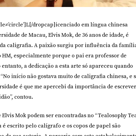
le≠’circle’]L[/dropcap]icenciado em língua chinesa
rsidade de Macau, Elvis Mok, de 36 anos de idade, é
da caligrafia. A paixão surgiu por influência da famíli
o HM, especialmente porque o pai era professor de
 entanto, a dedicação a esta arte só apareceu quando
“No início não gostava muito de caligrafia chinesa, e 
rsidade é que me apercebi da importância de escreve
idão”, contou.
de Elvis Mok podem ser encontradas no “Tealosophy Te
 é escrito pelo calígrafo e os copos de papel são