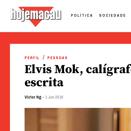
POLÍTICA
SOCIEDADE
Hoje Macau
Jornal em Língua Portuguesa
Skip
to
PERFIL
PESSOAS
content
Elvis Mok, calígraf
escrita
Victor Ng
-
1 Jun 2018