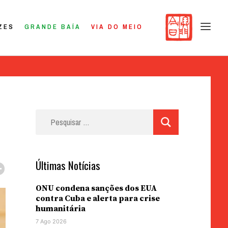
ZES
GRANDE BAÍA
VIA DO MEIO
Pesquisar
por:
Últimas Notícias
ONU condena sanções dos EUA
contra Cuba e alerta para crise
humanitária
7 Ago 2026