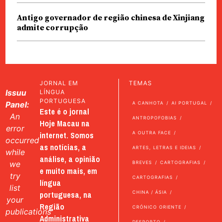
Antigo governador de região chinesa de Xinjiang
admite corrupção
JORNAL EM
TEMAS
Issuu
LÍNGUA
PORTUGUESA
Panel:
A CANHOTA
AI PORTUGAL
Este é o jornal
An
ANTROPOFOBIAS
Hoje Macau na
error
internet. Somos
A OUTRA FACE
occurred
as notícias, a
ARTES, LETRAS E IDEIAS
while
análise, a opinião
we
BREVES
CARTOGRAFIAS
e muito mais, em
try
CARTOGRAFIAS
língua
list
portuguesa, na
CHINA / ÁSIA
your
Região
CRÓNICO ORIENTE
publications
Administrativa
DESPORTO