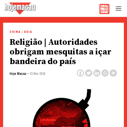
Hoje Macau
Jornal em Língua Portuguesa
Skip
to
CHINA / ÁSIA
content
Religião | Autoridades
obrigam mesquitas a içar
bandeira do país
-
Hoje Macau
23 Mai 2018