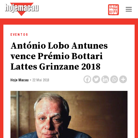
Hoje Macau
Jornal em Língua Portuguesa
Skip
to
EVENTOS
content
António Lobo Antunes
vence Prémio Bottari
Lattes Grinzane 2018
-
Hoje Macau
22 Mai 2018