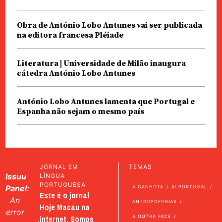
Obra de António Lobo Antunes vai ser publicada
na editora francesa Pléiade
Literatura | Universidade de Milão inaugura
cátedra António Lobo Antunes
António Lobo Antunes lamenta que Portugal e
Espanha não sejam o mesmo país
JORNAL EM
TEMAS
Issuu
LÍNGUA
PORTUGUESA
Panel:
A CANHOTA
AI PORTUGAL
Este é o jornal
An
ANTROPOFOBIAS
Hoje Macau na
error
internet. Somos
A OUTRA FACE