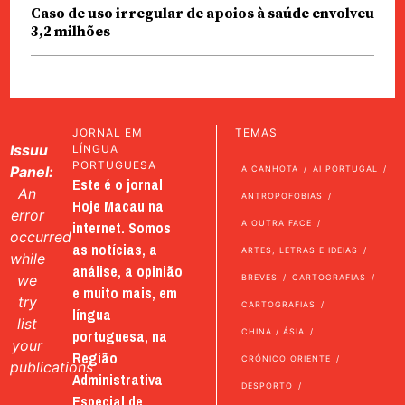
Caso de uso irregular de apoios à saúde envolveu
3,2 milhões
JORNAL EM
TEMAS
Issuu
LÍNGUA
PORTUGUESA
Panel:
A CANHOTA
AI PORTUGAL
Este é o jornal
An
ANTROPOFOBIAS
Hoje Macau na
error
internet. Somos
A OUTRA FACE
occurred
as notícias, a
ARTES, LETRAS E IDEIAS
while
análise, a opinião
we
BREVES
CARTOGRAFIAS
e muito mais, em
try
CARTOGRAFIAS
língua
list
portuguesa, na
CHINA / ÁSIA
your
Região
CRÓNICO ORIENTE
publications
Administrativa
DESPORTO
Especial de