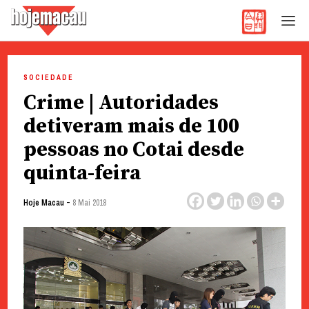
Hoje Macau
Jornal em Língua Portuguesa
Skip
to
SOCIEDADE
content
Crime | Autoridades
detiveram mais de 100
pessoas no Cotai desde
quinta-feira
-
Hoje Macau
8 Mai 2018