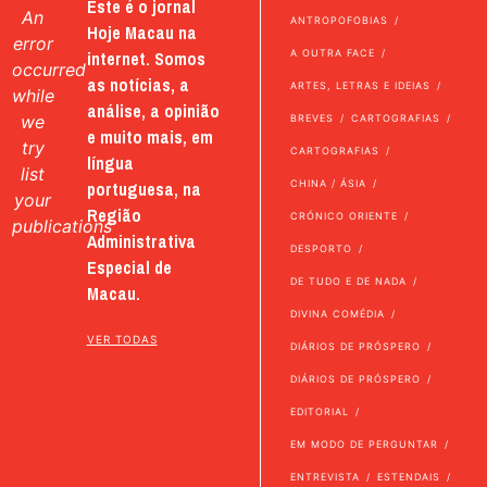
Este é o jornal
An
ANTROPOFOBIAS
Hoje Macau na
error
internet. Somos
A OUTRA FACE
occurred
as notícias, a
ARTES, LETRAS E IDEIAS
while
análise, a opinião
we
BREVES
CARTOGRAFIAS
e muito mais, em
try
CARTOGRAFIAS
língua
list
portuguesa, na
CHINA / ÁSIA
your
Região
CRÓNICO ORIENTE
publications
Administrativa
DESPORTO
Especial de
DE TUDO E DE NADA
Macau.
DIVINA COMÉDIA
VER TODAS
DIÁRIOS DE PRÓSPERO
DIÁRIOS DE PRÓSPERO
EDITORIAL
EM MODO DE PERGUNTAR
ENTREVISTA
ESTENDAIS