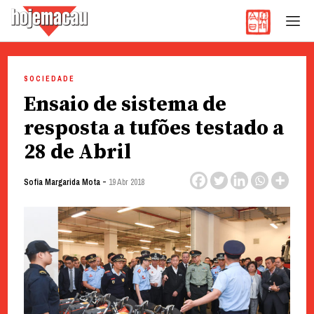
Hoje Macau
Jornal em Língua Portuguesa
Skip
to
SOCIEDADE
content
Ensaio de sistema de
resposta a tufões testado a
28 de Abril
-
Sofia Margarida Mota
19 Abr 2018