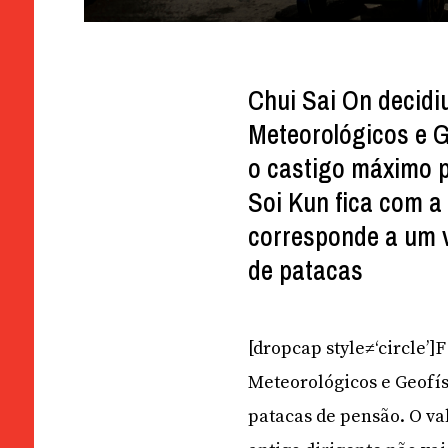
Chui Sai On decidiu
Meteorológicos e G
o castigo máximo p
Soi Kun fica com a
corresponde a um v
de patacas
[dropcap style≠‘circle’]
Meteorológicos e Geofís
patacas de pensão. O va