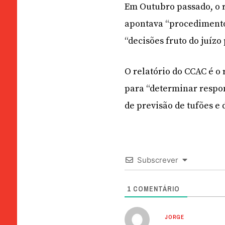
Em Outubro passado, o r
apontava “procedimentos
“decisões fruto do juízo
O relatório do CCAC é o 
para “determinar respo
de previsão de tufões e 
Subscrever
1
COMENTÁRIO
JORGE