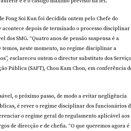
 auferir e é o castigo máximo previsto na lei.
e Fong Soi Kun foi decidida ontem pelo Chefe do
 e acontece depois de terminado o processo disciplinar
el dos SMG. “Quatro anos de pensão suspensa é a
 temos, neste momento, no regime disciplinar a
sos”, esclareceu ontem o director substituto dos Serviç
ção Pública (SAFT), Chou Kam Chon, em conferência d
ável, o próximo passo, de modo a evitar negligência
blicas, é rever o regime disciplinar dos funcionários 
erenciar o regime geral do regulamento aplicável aos
gos de direcção e de chefia. “O que queremos agora é