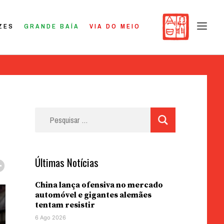
ZES
GRANDE BAÍA
VIA DO MEIO
Pesquisar
por:
Últimas Notícias
China lança ofensiva no mercado
automóvel e gigantes alemães
tentam resistir
6 Ago 2026