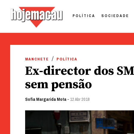
POLÍTICA
SOCIEDADE
Hoje Macau
Jornal em Língua Portuguesa
Skip
to
MANCHETE
POLÍTICA
content
Ex-director dos SM
sem pensão
Sofia Margarida Mota
-
12 Abr 2018