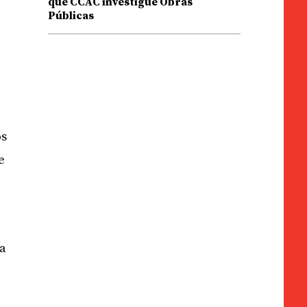
que CCAC investigue Obras
Públicas
os
e
da