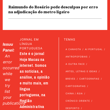
Raimundo do Rosário pede desculpas por erro
na adjudicação do metro ligeiro
JORNAL EM
TEMAS
Issuu
LÍNGUA
PORTUGUESA
Panel:
A CANHOTA
AI PORTUGAL
Este é o jornal
An
ANTROPOFOBIAS
Hoje Macau na
error
internet. Somos
A OUTRA FACE
occurred
as notícias, a
ARTES, LETRAS E IDEIAS
while
análise, a opinião
we
BREVES
CARTOGRAFIAS
e muito mais, em
try
CARTOGRAFIAS
língua
list
portuguesa, na
CHINA / ÁSIA
your
Região
CRÓNICO ORIENTE
publications
Administrativa
DESPORTO