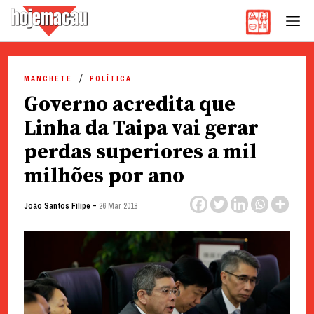
Hoje Macau
Jornal em Língua Portuguesa
Skip
to
MANCHETE
POLÍTICA
content
Governo acredita que
Linha da Taipa vai gerar
perdas superiores a mil
milhões por ano
-
João Santos Filipe
26 Mar 2018