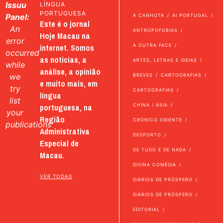
Issuu
LÍNGUA
PORTUGUESA
Panel:
A CANHOTA
AI PORTUGAL
Este é o jornal
An
ANTROPOFOBIAS
Hoje Macau na
error
internet. Somos
A OUTRA FACE
occurred
as notícias, a
ARTES, LETRAS E IDEIAS
while
análise, a opinião
we
BREVES
CARTOGRAFIAS
e muito mais, em
try
CARTOGRAFIAS
língua
list
portuguesa, na
CHINA / ÁSIA
your
Região
CRÓNICO ORIENTE
publications
Administrativa
DESPORTO
Especial de
DE TUDO E DE NADA
Macau.
DIVINA COMÉDIA
VER TODAS
DIÁRIOS DE PRÓSPERO
DIÁRIOS DE PRÓSPERO
EDITORIAL