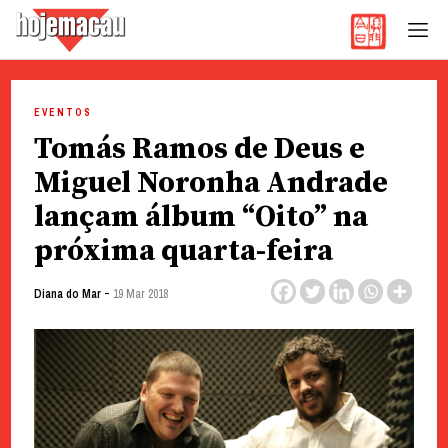
Hoje Macau
Jornal em Língua Portuguesa
Skip
to
EVENTOS
content
Tomás Ramos de Deus e
Miguel Noronha Andrade
lançam álbum “Oito” na
próxima quarta-feira
-
Diana do Mar
19 Mar 2018