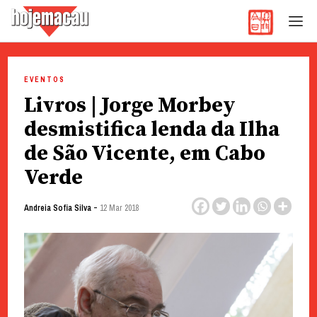
Hoje Macau
Jornal em Língua Portuguesa
Skip
to
EVENTOS
content
Livros | Jorge Morbey
desmistifica lenda da Ilha
de São Vicente, em Cabo
Verde
-
Andreia Sofia Silva
12 Mar 2018