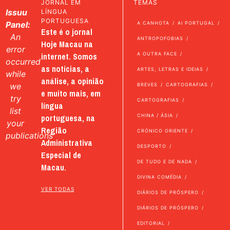
JORNAL EM
TEMAS
Issuu
LÍNGUA
PORTUGUESA
Panel:
A CANHOTA
AI PORTUGAL
Este é o jornal
An
ANTROPOFOBIAS
Hoje Macau na
error
internet. Somos
A OUTRA FACE
occurred
as notícias, a
ARTES, LETRAS E IDEIAS
while
análise, a opinião
we
BREVES
CARTOGRAFIAS
e muito mais, em
try
CARTOGRAFIAS
língua
list
portuguesa, na
CHINA / ÁSIA
your
Região
CRÓNICO ORIENTE
publications
Administrativa
DESPORTO
Especial de
DE TUDO E DE NADA
Macau.
DIVINA COMÉDIA
VER TODAS
DIÁRIOS DE PRÓSPERO
DIÁRIOS DE PRÓSPERO
EDITORIAL