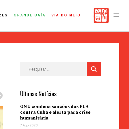
ZES
GRANDE BAÍA
VIA DO MEIO
Pesquisar
por:
Últimas Notícias
ONU condena sanções dos EUA
contra Cuba e alerta para crise
humanitária
7 Ago 2026