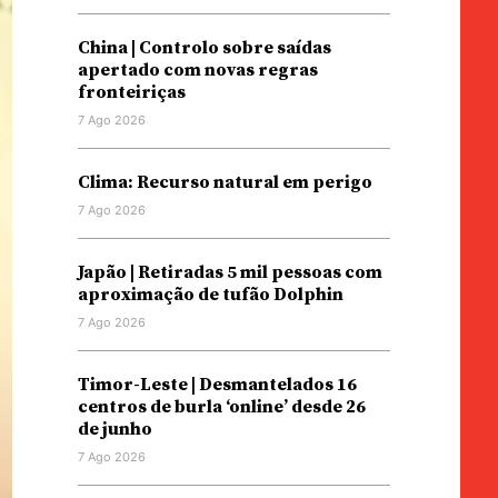
China | Controlo sobre saídas
apertado com novas regras
fronteiriças
7 Ago 2026
Clima: Recurso natural em perigo
7 Ago 2026
Japão | Retiradas 5 mil pessoas com
aproximação de tufão Dolphin
7 Ago 2026
Timor-Leste | Desmantelados 16
centros de burla ‘online’ desde 26
de junho
7 Ago 2026