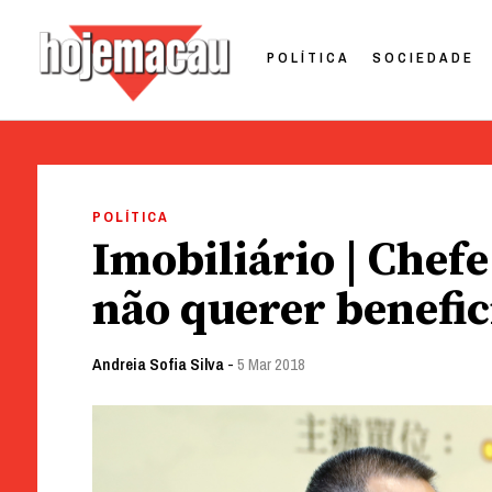
POLÍTICA
SOCIEDADE
Hoje Macau
Jornal em Língua Portuguesa
Skip
to
POLÍTICA
content
Imobiliário | Chef
não querer benefic
Andreia Sofia Silva
-
5 Mar 2018