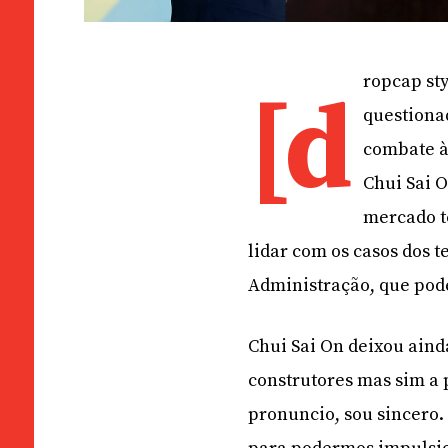
ropcap sty
[d
questionad
combate à
Chui Sai O
mercado t
lidar com os casos dos 
Administração, que pode
Chui Sai On deixou aind
construtores mas sim a
pronuncio, sou sincero.