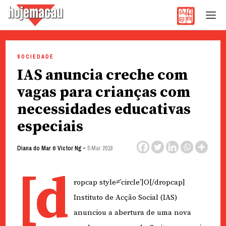
Hoje Macau
Jornal em Língua Portuguesa
Skip
to
SOCIEDADE
content
IAS anuncia creche com
vagas para crianças com
necessidades educativas
especiais
e
-
Diana do Mar
Victor Ng
5 Mar 2018
[d
ropcap style≠’circle’]O[/dropcap]
Instituto de Acção Social (IAS)
anunciou a abertura de uma nova