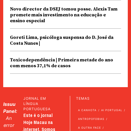
Novo director da DSEJ tomou posse. Alexis Tam
promete mais investimento na educação e
ensino especial
Goreti Lima, psicóloga suspensa do D. José da
Costa Nunes |
Toxicodependência | Primeira metade do ano
com menos 37,1% de casos
JORNAL EM
TEMAS
Issuu
LÍNGUA
PORTUGUESA
Panel:
A CANHOTA
AI PORTUGAL
Este é o jornal
An
ANTROPOFOBIAS
Hoje Macau na
error
internet. Somos
A OUTRA FACE