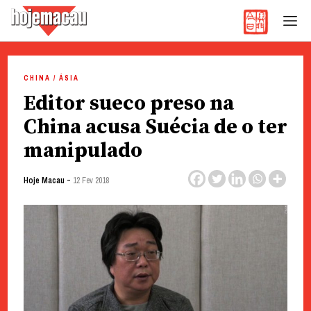
Hoje Macau
Jornal em Língua Portuguesa
Skip
to
CHINA / ÁSIA
content
Editor sueco preso na
China acusa Suécia de o ter
manipulado
-
Hoje Macau
12 Fev 2018