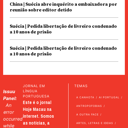
China | Suécia abre inquérito a embaixadora por
reunião sobre editor detido
Suécia | Pedida libertação de livreiro condenado
a 10 anos de prisão
Suécia | Pedida libertação de livreiro condenado
a 10 anos de prisão
JORNAL EM
TEMAS
Issuu
LÍNGUA
PORTUGUESA
Panel:
A CANHOTA
AI PORTUGAL
Este é o jornal
An
ANTROPOFOBIAS
Hoje Macau na
error
internet. Somos
A OUTRA FACE
occurred
as notícias, a
ARTES, LETRAS E IDEIAS
while