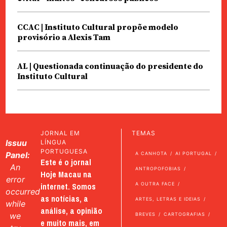
CCAC | Instituto Cultural propõe modelo
provisório a Alexis Tam
AL | Questionada continuação do presidente do
Instituto Cultural
JORNAL EM
TEMAS
Issuu
LÍNGUA
PORTUGUESA
Panel:
A CANHOTA
AI PORTUGAL
Este é o jornal
An
ANTROPOFOBIAS
Hoje Macau na
error
internet. Somos
A OUTRA FACE
occurred
as notícias, a
ARTES, LETRAS E IDEIAS
while
análise, a opinião
we
BREVES
CARTOGRAFIAS
e muito mais, em