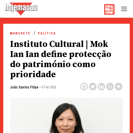
Hoje Macau
Jornal em Língua Portuguesa
Skip
to
MANCHETE
POLÍTICA
content
Instituto Cultural | Mok
Ian Ian define protecção
do património como
prioridade
-
João Santos Filipe
8 Fev 2018