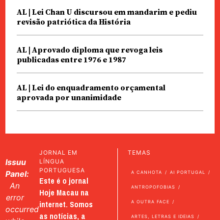
AL | Lei Chan U discursou em mandarim e pediu
revisão patriótica da História
AL | Aprovado diploma que revoga leis
publicadas entre 1976 e 1987
AL | Lei do enquadramento orçamental
aprovada por unanimidade
JORNAL EM
TEMAS
Issuu
LÍNGUA
PORTUGUESA
Panel:
A CANHOTA
AI PORTUGAL
Este é o jornal
An
ANTROPOFOBIAS
Hoje Macau na
error
internet. Somos
A OUTRA FACE
occurred
as notícias, a
ARTES, LETRAS E IDEIAS