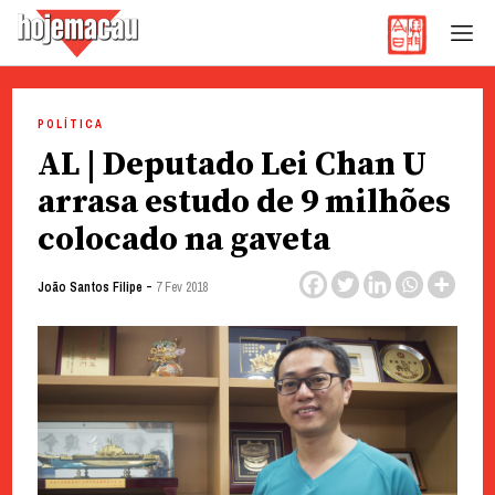
Hoje Macau
Jornal em Língua Portuguesa
Skip
to
POLÍTICA
content
AL | Deputado Lei Chan U
arrasa estudo de 9 milhões
colocado na gaveta
-
João Santos Filipe
7 Fev 2018