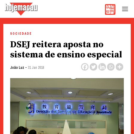
Hoje Macau
Jornal em Língua Portuguesa
Skip
to
SOCIEDADE
content
DSEJ reitera aposta no
sistema de ensino especial
-
João Luz
31 Jan 2018