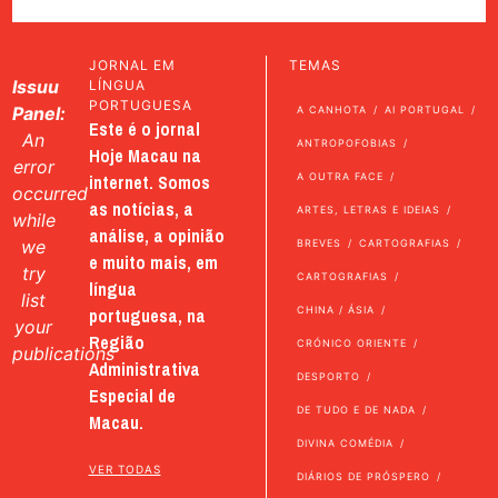
JORNAL EM
TEMAS
Issuu
LÍNGUA
PORTUGUESA
Panel:
A CANHOTA
AI PORTUGAL
Este é o jornal
An
ANTROPOFOBIAS
Hoje Macau na
error
internet. Somos
A OUTRA FACE
occurred
as notícias, a
ARTES, LETRAS E IDEIAS
while
análise, a opinião
we
BREVES
CARTOGRAFIAS
e muito mais, em
try
CARTOGRAFIAS
língua
list
portuguesa, na
CHINA / ÁSIA
your
Região
CRÓNICO ORIENTE
publications
Administrativa
DESPORTO
Especial de
DE TUDO E DE NADA
Macau.
DIVINA COMÉDIA
VER TODAS
DIÁRIOS DE PRÓSPERO