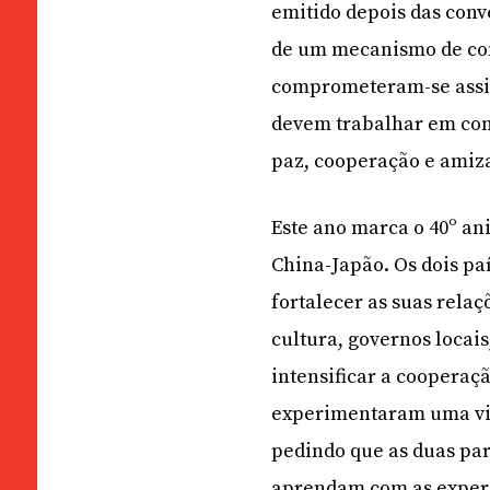
emitido depois das con
de um mecanismo de cont
comprometeram-se assin
devem trabalhar em con
paz, cooperação e amiz
Este ano marca o 40º an
China-Japão. Os dois p
fortalecer as suas relaç
cultura, governos loca
intensificar a cooperaç
experimentaram uma vir
pedindo que as duas par
aprendam com as experi