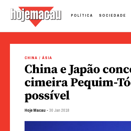
POLÍTICA
SOCIEDADE
Hoje Macau
Jornal em Língua Portuguesa
Skip
to
CHINA / ÁSIA
content
China e Japão con
cimeira Pequim-Tó
possível
Hoje Macau
-
30 Jan 2018