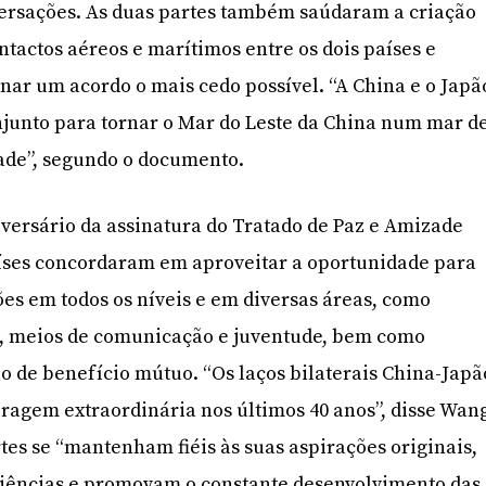
versações. As duas partes também saúdaram a criação
actos aéreos e marítimos entre os dois países e
ar um acordo o mais cedo possível. “A China e o Japã
junto para tornar o Mar do Leste da China num mar d
ade”, segundo o documento.
iversário da assinatura do Tratado de Paz e Amizade
aíses concordaram em aproveitar a oportunidade para
ões em todos os níveis e em diversas áreas, como
is, meios de comunicação e juventude, bem como
ão de benefício mútuo. “Os laços bilaterais China-Japã
agem extraordinária nos últimos 40 anos”, disse Wan
tes se “mantenham fiéis às suas aspirações originais,
ências e promovam o constante desenvolvimento das