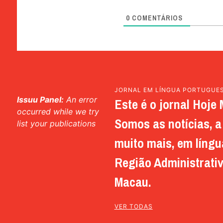
0
COMENTÁRIOS
JORNAL EM LÍNGUA PORTUGUE
Issuu Panel:
An error
Este é o jornal Hoje 
occurred while we try
Somos as notícias, a 
list your publications
muito mais, em língu
Região Administrativ
Macau.
VER TODAS