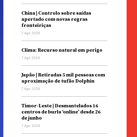
China | Controlo sobre saídas
apertado com novas regras
fronteiriças
7 Ago 2026
Clima: Recurso natural em perigo
7 Ago 2026
Japão | Retiradas 5 mil pessoas com
aproximação de tufão Dolphin
7 Ago 2026
Timor-Leste | Desmantelados 16
centros de burla ‘online’ desde 26
de junho
7 Ago 2026