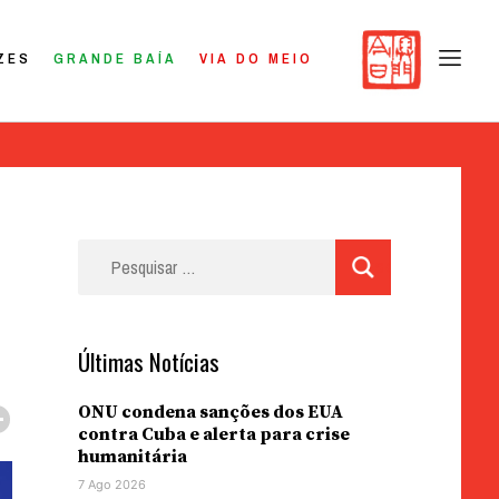
ZES
GRANDE BAÍA
VIA DO MEIO
Pesquisar
por:
Últimas Notícias
ONU condena sanções dos EUA
contra Cuba e alerta para crise
humanitária
7 Ago 2026