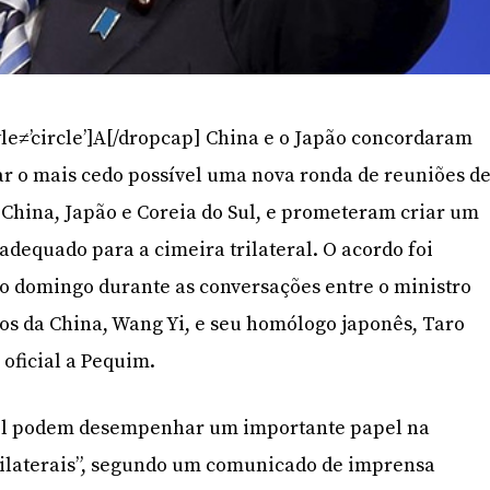
yle≠’circle’]A[/dropcap] China e o Japão concordaram
ar o mais cedo possível uma nova ronda de reuniões d
 China, Japão e Coreia do Sul, e prometeram criar um
dequado para a cimeira trilateral. O acordo foi
no domingo durante as conversações entre o ministro
os da China, Wang Yi, e seu homólogo japonês, Taro
 oficial a Pequim.
ível podem desempenhar um importante papel na
bilaterais”, segundo um comunicado de imprensa