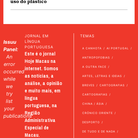
uso do plástico
JORNAL EM
TEMAS
Issuu
LÍNGUA
PORTUGUESA
Panel:
A CANHOTA
AI PORTUGAL
Este é o jornal
An
ANTROPOFOBIAS
Hoje Macau na
error
internet. Somos
A OUTRA FACE
occurred
as notícias, a
ARTES, LETRAS E IDEIAS
while
análise, a opinião
we
BREVES
CARTOGRAFIAS
e muito mais, em
try
CARTOGRAFIAS
língua
list
portuguesa, na
CHINA / ÁSIA
your
Região
CRÓNICO ORIENTE
publications
Administrativa
DESPORTO
Especial de
DE TUDO E DE NADA
Macau.