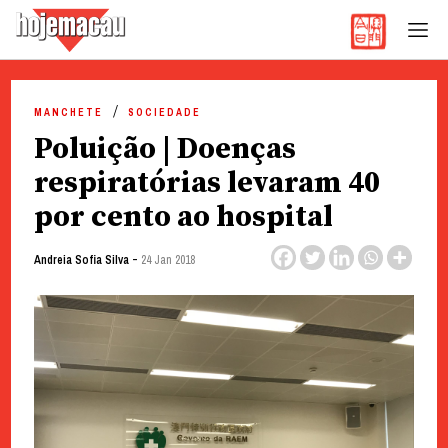
Hoje Macau
Jornal em Língua Portuguesa
Skip
to
MANCHETE
SOCIEDADE
content
Poluição | Doenças
respiratórias levaram 40
por cento ao hospital
-
Andreia Sofia Silva
24 Jan 2018