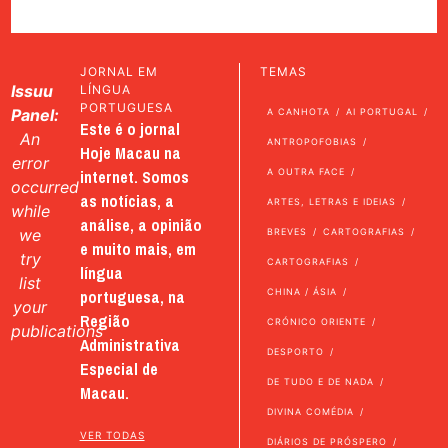
JORNAL EM
TEMAS
Issuu
LÍNGUA
PORTUGUESA
Panel:
A CANHOTA
AI PORTUGAL
Este é o jornal
An
ANTROPOFOBIAS
Hoje Macau na
error
internet. Somos
A OUTRA FACE
occurred
as notícias, a
ARTES, LETRAS E IDEIAS
while
análise, a opinião
we
BREVES
CARTOGRAFIAS
e muito mais, em
try
CARTOGRAFIAS
língua
list
portuguesa, na
CHINA / ÁSIA
your
Região
CRÓNICO ORIENTE
publications
Administrativa
DESPORTO
Especial de
DE TUDO E DE NADA
Macau.
DIVINA COMÉDIA
VER TODAS
DIÁRIOS DE PRÓSPERO